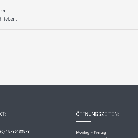
ben.
hrieben.
KT:
ÖFFNUNGSZEITEN:
 (0) 15736138573
Montag
– Freitag