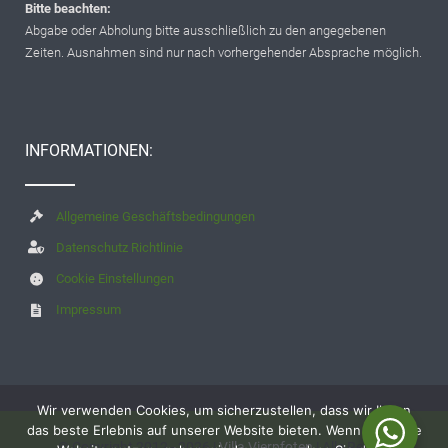
Bitte beachten:
Abgabe oder Abholung bitte ausschließlich zu den angegebenen
Zeiten. Ausnahmen sind nur nach vorhergehender Absprache möglich.
INFORMATIONEN:
Allgemeine Geschäftsbedingungen
Datenschutz Richtlinie
Cookie Einstellungen
Impressum
Wir verwenden Cookies, um sicherzustellen, dass wir Ihnen
das beste Erlebnis auf unserer Website bieten. Wenn Sie diese
© Copyright 2012 - 2026 |
Villa Vierpfoten
| Alle Rechte